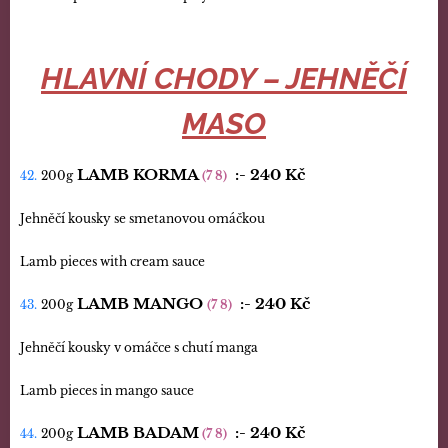
HLAVNÍ CHODY – JEHNĚČÍ
MASO
LAMB KORMA
:-
240 Kč
42.
200g
(7 8)
Jehněčí kousky se smetanovou omáčkou
Lamb pieces with cream sauce
LAMB MANGO
:-
240
Kč
43.
200g
(7 8)
Jehněčí kousky v omáčce s chutí manga
Lamb pieces in mango sauce
LAMB BADAM
:-
240 Kč
44.
200g
(7 8)