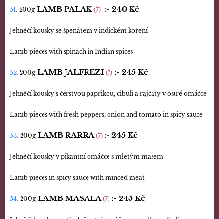
LAMB PALAK
:-
240 Kč
51.
200g
(7)
Jehněčí kousky se špenátem v indickém koření
Lamb pieces with spinach in Indian spices
LAMB JALFREZI
:-
245 Kč
52.
200g
(7)
Jehněčí kousky s čerstvou paprikou, cibulí a rajčaty v ostré omáčce
Lamb pieces with fresh peppers, onion and tomato in spicy sauce
LAMB RARRA
:-
245 Kč
53.
200g
(7)
Jehněčí kousky v pikantní omáčce s mletým masem
Lamb pieces in spicy sauce with minced meat
LAMB MASALA
:-
245 Kč
54.
200g
(7)