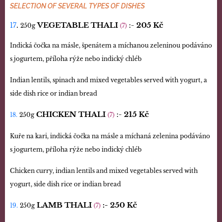
SELECTION OF SEVERAL TYPES OF DISHES
.
VEGETABLE THALI
:-
205 Kč
17
250g
(7)
Indická čočka na másle, špenátem a míchanou zeleninou podáváno
s jogurtem, příloha rýže nebo indický chléb
Indian lentils, spinach and mixed vegetables served with yogurt, a
side dish rice or indian bread
CHICKEN THALI
:-
21
5 Kč
18.
250g
(7)
Kuře na kari, indická čočka na másle a míchaná zelenina podáváno
s jogurtem, příloha rýže nebo indický chléb
Chicken curry, indian lentils and mixed vegetables served with
yogurt, side dish rice or indian bread
LAMB THALI
:-
250 Kč
19.
250g
(7)