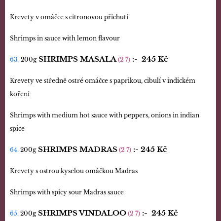
Krevety v omáčce s citronovou příchutí
Shrimps in sauce with lemon flavour
SHRIMPS MASALA
:-
245 Kč
63.
200g
(2 7)
Krevety ve středně ostré omáčce s paprikou, cibulí v indickém
koření
Shrimps with medium hot sauce with peppers, onions in indian
spice
SHRIMPS MADRAS
:-
245 Kč
64.
200g
(2 7)
Krevety s ostrou kyselou omáčkou Madras
Shrimps with spicy sour Madras sauce
SHRIMPS VINDALOO
:-
245 Kč
65.
200g
(2 7)