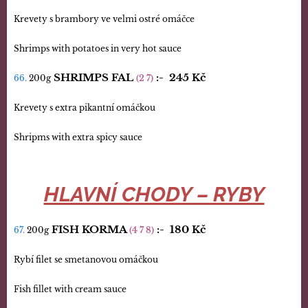
Krevety s brambory ve velmi ostré omáčce
Shrimps with potatoes in very hot sauce
SHRIMPS FAL
:-
245 Kč
66.
200g
(2 7)
Krevety s extra pikantní omáčkou
Shripms with extra spicy sauce
HLAVNÍ CHODY – RYBY
FISH KORMA
:-
180 Kč
67.
200g
(4 7 8)
Rybí filet se smetanovou omáčkou
Fish fillet with cream sauce