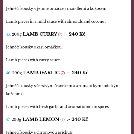
Jehněčí kousky v jemné omáčce s mandlemi a kokosem
Lamb pieces in a mild sauce with almonds and coconut
LAMB CURRY
:-
240 Kč
45.
200g
(7)
Jehněčí kousky s kari omáčkou
Lamb pieces with curry sauce
LAMB GARLIC
:- 240 Kč
46.
200g
(7)
Jehněčí kousky s čerstvým česnekem a aromatickým indickým
kořením
Lamb pieces with fresh garlic and aromatic indian spices
LAMB LEMON
:-
240 Kč
47.
200g
(7)
Jehněčí kousky s citronovou příchutí