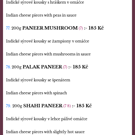
Indické sýrové kousky s hráškem v omáčce
Indian cheese pieces with peas in sauce
PANEER MUSHROOM
:-
185 Kč
77.
200g
(7)
Indické sýrové kousky se žampiony v omáčce
Indian cheese pieces with mushrooms in sauce
PALAK PANEER
:-
185 Kč
78.
200g
(7)
Indické sýrové kousky se špenátem
Indian cheese pieces with spinach
SHAHI PANEER
:-
185 Kč
79.
200g
(7 8)
Indické sýrové kousky v lehce pálivé omáčce
Indian cheese pieces with slightly hot sauce