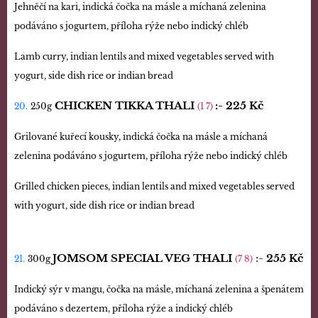
Jehněčí na kari, indická čočka na másle a míchaná zelenina
podáváno s jogurtem, příloha rýže nebo indický chléb
Lamb curry, indian lentils and mixed vegetables served with
yogurt, side dish rice or indian bread
CHICKEN TIKKA THALI
:-
225 Kč
20.
250g
(1 7)
Grilované kuřecí kousky, indická čočka na másle a míchaná
zelenina podáváno s jogurtem, příloha rýže nebo indický chléb
Grilled chicken pieces, indian lentils and mixed vegetables served
with yogurt, side dish rice or indian bread
JOMSOM SPECIAL VEG THALI
:-
255 Kč
21.
300g
(7 8)
Indický sýr v mangu, čočka na másle, míchaná zelenina a špenátem
podáváno s dezertem, příloha rýže a indický chléb