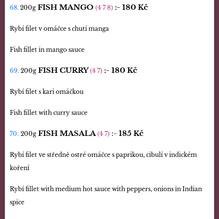
FISH MANGO
:-
180 Kč
68.
200g
(4 7 8)
Rybí filet v omáčce s chutí manga
Fish fillet in mango sauce
FISH CURRY
:-
180 Kč
69.
200g
(4 7)
Rybí filet s kari omáčkou
Fish fillet with curry sauce
FISH MASALA
:-
185 Kč
70.
200g
(4 7)
Rybí filet ve středně ostré omáčce s paprikou, cibulí v indickém
koření
Rybí fillet with medium hot sauce with peppers, onions in Indian
spice