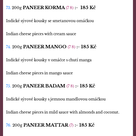
PANEER KORMA
:-
185 Kč
73.
200g
(7 8)
Indické sýrové kousky se smetanovou omáčkou
Indian cheese pieces with cream sauce
PANEER MANGO
:-
185 Kč
74.
200g
(7 8)
Indické sýrové kousky v omáčce s chutí manga
Indian cheese pieces in mango sauce
PANEER BADAM
:-
185 Kč
75.
200g
(7 8)
Indické sýrové kousky s jemnou mandlovou omáčkou
Indian cheese pieces in mild sauce with almonds and coconut.
PANEER MATTAR
:-
185 Kč
76.
200g
(7)