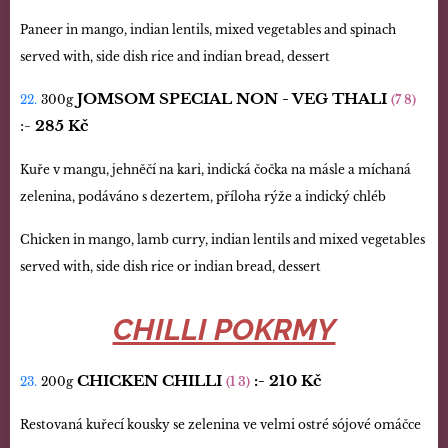
Paneer in mango, indian lentils, mixed vegetables and spinach
served with, side dish rice and indian bread, dessert
JOMSOM SPECIAL NON - VEG THALI
22.
300g
(7 8)
:-
285 Kč
Kuře v mangu, jehněčí na kari, indická čočka na másle a míchaná
zelenina, podáváno s dezertem, příloha rýže a indický chléb
Chicken in mango, lamb curry, indian lentils and mixed vegetables
served with, side dish rice or indian bread, dessert
CHILLI POKRMY
CHICKEN CHILLI
:- 210
Kč
23.
200g
(1 3)
Restovaná kuřecí kousky se zelenina ve velmi ostré sójové omáčce