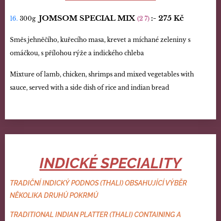
JOMSOM SPECIAL MIX
:-
275 Kč
16.
300g
(2 7)
Směs jehněčího, kuřecího masa, krevet a míchané zeleniny s
omáčkou, s přílohou rýže a indického chleba
Mixture of lamb, chicken, shrimps and mixed vegetables with
sauce, served with a side dish of rice and indian bread
INDICKÉ SPECIALITY
TRADIČNÍ INDICKÝ PODNOS (THALI) OBSAHUJÍCÍ VÝBĚR
NĚKOLIKA DRUHŮ POKRMŮ
TRADITIONAL INDIAN PLATTER (THALI) CONTAINING A