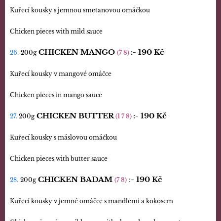
Kuřecí kousky s jemnou smetanovou omáčkou
Chicken pieces with mild sauce
CHICKEN MANGO
:-
190 Kč
26.
200g
(7 8)
Kuřecí kousky v mangové omáčce
Chicken pieces in mango sauce
CHICKEN BUTTER
:-
190 Kč
27.
200g
(1 7 8)
Kuřecí kousky s máslovou omáčkou
Chicken pieces with butter sauce
CHICKEN BADAM
:-
190 Kč
28.
200g
(7 8)
Kuřecí kousky v jemné omáčce s mandlemi a kokosem