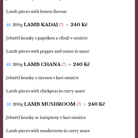
Lamb pieces with lemon flavour
LAMB KADAI
:-
240 Kč
48.
200g
(7)
Jehněčí kousky s paprikou a cibulí v omáčce
Lamb pieces with pepper and onion in sauce
LAMB CHANA
:-
240 Kč
49.
200g
(7)
Jehněčí kousky s cizrnou v kari omáčce
Lamb pieces with chickpeas in curry sauce
LAMB MUSHROOM
:-
240 Kč
50.
200g
(7)
Jehněčí kousky se žampiony v kari omáčce
Lamb pieces with mushrooms in curry sauce