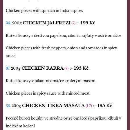
Chicken pieces with spinach in Indian spices
CHICKEN JALFREZI
:-
195 Kč
36.
200g
(7)
Kuřecí kousky s čerstvou paprikou, cibulí a rajčaty v ostré omáčce
Chicken pieces with fresh peppers, onion and tomatoes in spicy
sauce
CHICKEN RARRA
:-
195 Kč
37.
200g
(7)
Kuřecí kousky v pikantní omáčce s mletým masem
Chicken pieces in spicy sauce with minced meat
CHICKEN TIKKA MASALA
:-
195 Kč
38.
200g
(1 7)
Pečené kuřecí kousky ve středně ostré omáčce s paprikou, cibulí v
indickém koření