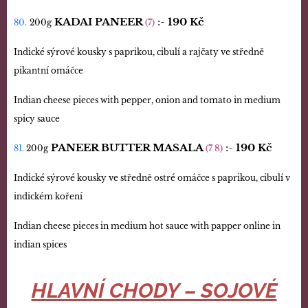
KADAI PANEER
:-
190 Kč
80.
200g
(7)
Indické sýrové kousky s paprikou, cibulí a rajčaty ve středně
pikantní omáčce
Indian cheese pieces with pepper, onion and tomato in medium
spicy sauce
PANEER BUTTER MASALA
:-
190 Kč
81.
200g
(7 8)
Indické sýrové kousky ve středně ostré omáčce s paprikou, cibulí v
indickém koření
Indian cheese pieces in medium hot sauce with papper online in
indian spices
HLAVNÍ CHODY – SOJOVÉ