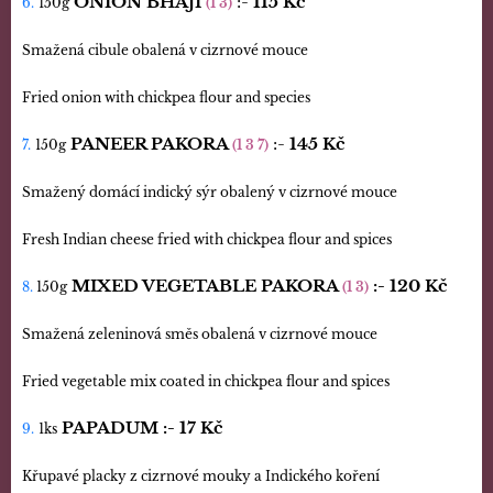
ONION BHAJI
:-
115 Kč
6.
150g
(1 3)
Smažená cibule obalená v cizrnové mouce
Fried onion with chickpea flour and species
PANEER PAKORA
:-
145 Kč
7.
150g
(1 3 7)
Smažený domácí indický sýr obalený v cizrnové mouce
Fresh Indian cheese fried with chickpea flour and spices
MIXED VEGETABLE PAKORA
:- 120 Kč
8.
150g
(1 3)
Smažená zeleninová směs obalená v cizrnové mouce
Fried vegetable mix coated in chickpea flour and spices
PAPADUM :-
17 Kč
9.
1ks
Křupavé placky z cizrnové mouky a Indického koření