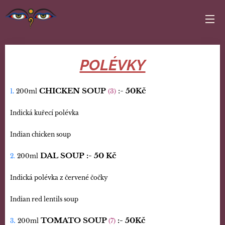
POLÉVKY
CHICKEN SOUP
:-
50Kč
1
.
200ml
(3)
Indická kuřecí polévka
Indian chicken soup
DAL SOUP
:-
50 Kč
2.
200ml
Indická polévka z červené čočky
Indian red lentils soup
.
TOMATO SOUP
:-
50Kč
3
200ml
(7)