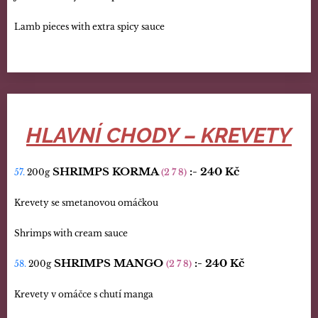
Lamb pieces with extra spicy sauce
HLAVNÍ CHODY – KREVETY
SHRIMPS KORMA
:-
240 Kč
57.
200g
(2 7 8)
Krevety se smetanovou omáčkou
Shrimps with cream sauce
SHRIMPS MANGO
:-
240 Kč
58.
200g
(2 7 8)
Krevety v omáčce s chutí manga