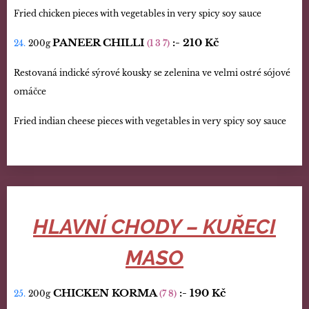
Fried chicken pieces with vegetables in very spicy soy sauce
PANEER CHILLI
:- 210
Kč
24.
200g
(1 3 7)
Restovaná indické sýrové kousky se zelenina ve velmi ostré sójové
omáčce
Fried indian cheese pieces with vegetables in very spicy soy sauce
HLAVNÍ CHODY – KUŘECI
MASO
CHICKEN KORMA
:-
190 Kč
25.
200g
(7 8)