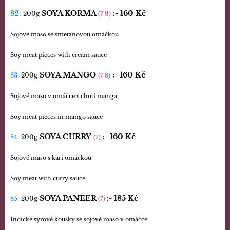
82.
SOYA KORMA
:-
160 Kč
200g
(7 8)
Sojové maso se smetanovou omáčkou
Soy meat pieces with cream sauce
SOYA MANGO
:-
160 Kč
83.
200g
(7 8)
Sojové maso v omáčce s chutí manga
Soy meat pieces in mango sauce
SOYA CURRY
:-
160 Kč
84.
200g
(7)
Sojové maso s kari omáčkou
Soy meat with curry sauce
SOYA PANEER
:- 185 Kč
85.
200g
(7)
Indické syrové kousky se sojové maso v omáčce