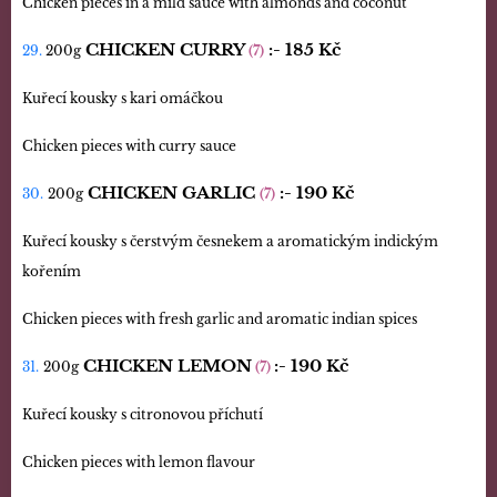
Chicken pieces in a mild sauce with almonds and coconut
CHICKEN CURRY
:-
185 Kč
29.
200g
(7)
Kuřecí kousky s kari omáčkou
Chicken pieces with curry sauce
CHICKEN GARLIC
:-
190 Kč
30.
200g
(7)
Kuřecí kousky s čerstvým česnekem a aromatickým indickým
kořením
Chicken pieces with fresh garlic and aromatic indian spices
CHICKEN LEMON
:-
190 Kč
31.
200g
(7)
Kuřecí kousky s citronovou příchutí
Chicken pieces with lemon flavour