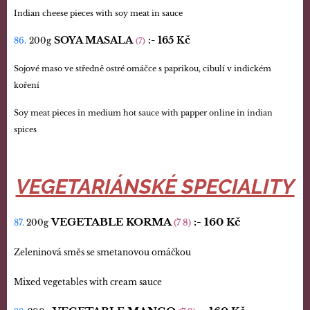
Indian cheese pieces with soy meat in sauce
SOYA MASALA
:-
165 Kč
86.
200g
(7)
Sojové maso ve středně ostré omáčce s paprikou, cibulí v indickém
koření
Soy meat pieces in medium hot sauce with papper online in indian
spices
VEGETARIÁNSKÉ SPECIALITY
VEGETABLE KORMA
:-
160 Kč
87.
200g
(7 8)
Zeleninová směs se smetanovou omáčkou
Mixed vegetables with cream sauce