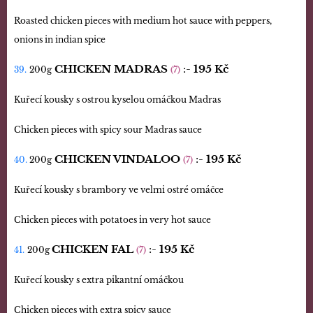
Roasted chicken pieces with medium hot sauce with peppers,
onions in indian spice
CHICKEN MADRAS
:-
195 Kč
39.
200g
(7)
Kuřecí kousky s ostrou kyselou omáčkou Madras
Chicken pieces with spicy sour Madras sauce
CHICKEN VINDALOO
:-
195 Kč
40.
200g
(7)
Kuřecí kousky s brambory ve velmi ostré omáčce
Chicken pieces with potatoes in very hot sauce
CHICKEN FAL
:-
195 Kč
41.
200g
(7)
Kuřecí kousky s extra pikantní omáčkou
Chicken pieces with extra spicy sauce