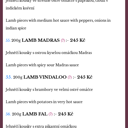
Jehněčí kousky ve středně ostré omáčce s paprikou, cibulí v
indickém koření
Lamb pieces with medium hot sauce with peppers, onions in
indian spice
LAMB MADRAS
:-
245 Kč
55.
200g
(7)
Jehněčí kousky s ostrou kyselou omáčkou Madras
Lamb pieces with spicy sour Madras sauce
55.
LAMB VINDALOO
:-
245 Kč
200g
(7)
Jehněčí kousky s brambory ve velmi ostré omáčce
Lamb pieces with potatoes in very hot sauce
LAMB FAL
:-
245 Kč
56.
200g
(7)
Jehněčí kousky s extra pikantní omáčkou