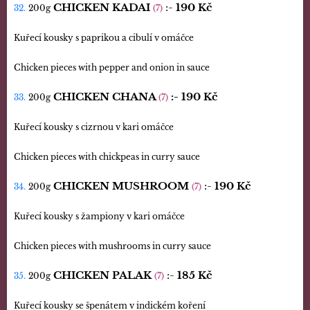
CHICKEN KADAI
:-
190 Kč
32.
200g
(7)
Kuřecí kousky s paprikou a cibulí v omáčce
Chicken pieces with pepper and onion in sauce
CHICKEN CHANA
:-
190 Kč
33.
200g
(7)
Kuřecí kousky s cizrnou v kari omáčce
Chicken pieces with chickpeas in curry sauce
CHICKEN MUSHROOM
:-
190 Kč
34.
200g
(7)
Kuřecí kousky s žampiony v kari omáčce
Chicken pieces with mushrooms in curry sauce
CHICKEN PALAK
:-
185 Kč
35.
200g
(7)
Kuřecí kousky se špenátem v indickém koření