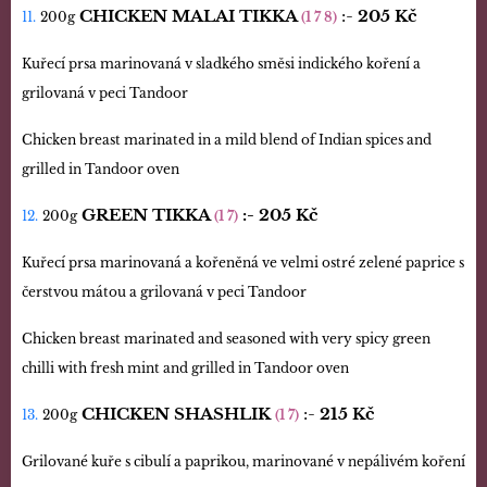
CHICKEN MALAI TIKKA
:-
20
5 Kč
11.
200g
(1 7 8)
Kuřecí prsa marinovaná v sladkého směsi indického koření a
grilovaná v peci Tandoor
Chicken breast marinated in a mild blend of Indian spices and
grilled in Tandoor oven
GREEN TIKKA
:- 205
Kč
12.
200g
(1 7)
Kuřecí prsa marinovaná a kořeněná ve velmi ostré zelené paprice s
čerstvou mátou a grilovaná v peci Tandoor
Chicken breast marinated and seasoned with very spicy green
chilli with fresh mint and grilled in Tandoor oven
CHICKEN SHASHLIK
:-
215 Kč
13.
200g
(1 7)
Grilované kuře s cibulí a paprikou, marinované v nepálivém koření