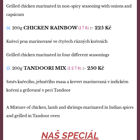
Grilled chicken marinated in non-spicy seasoning with onions and
capsicum
CHICKEN RAINBOW
:- 225 Kč
14.
200g
(1 7 8)
Kuřecí prsa marinované ve čtyřech různých kořeních
Grilled chicken marinated in four different seasonings
TANDOORI MIX
:-
250 Kč
15.
200g
(1 2 7 8)
Směs kuřecího, jehněčího masa a krevet marinovaná v indickém
koření a grilované v peci Tandoor
A Mixture of chicken, lamb and shrimps marinated in Indian spices
and grilled in Tandoor oven
NAŠ SPECIÁL