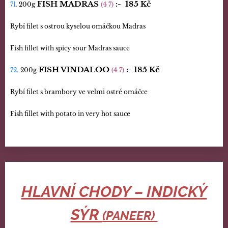
FISH MADRAS
:-
185 Kč
71.
200g
(4 7)
Rybí filet s ostrou kyselou omáčkou Madras
Fish fillet with spicy sour Madras sauce
FISH VINDALOO
:-
185 Kč
72.
200g
(4 7)
Rybí filet s brambory ve velmi ostré omáčce
Fish fillet with potato in very hot sauce
HLAVNÍ CHODY – INDICKÝ
SÝR
(PANEER)